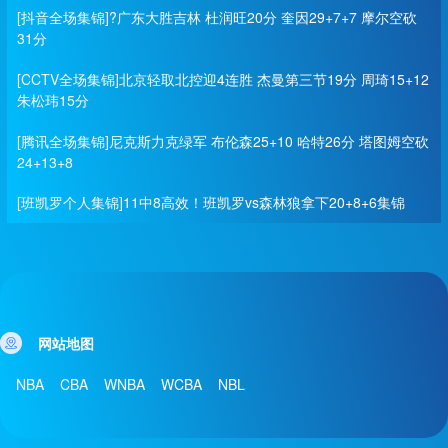
[抖音全场集锦]?广东大胜吉林 杜润旺20分 奎因29+7+7 摩尔空砍
31分
[CCTV全场集锦]北京轻取北控迎4连胜 杰曼第三节19分 周琦15+12
朱松玮15分
[腾讯全场集锦]尼克斯力克绿军 布伦森25+10 哈特26分 塔图姆空砍
24+13+8
[班凯罗个人集锦]11中8高效！班凯罗vs森林狼拿下20+8+6集锦
网站地图
NBA
CBA
WNBA
WCBA
NBL