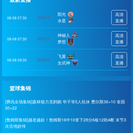
阳光
高清
WNBA
08-08 07:30
水星
直播
神秘人
高清
WNBA
08-08 07:30
梦想
直播
飞翼
高清
WNBA
08-08 09:30
女武神
直播
篮球集锦
[腾讯全场集锦]森林狼力克鹈鹕 华子等5人轮休 费尔斯36+10 奎因
30+22
[詹姆斯集锦]越老越妖！詹姆斯16中10拿下28分6板12助4断 末节3
次击地妙传