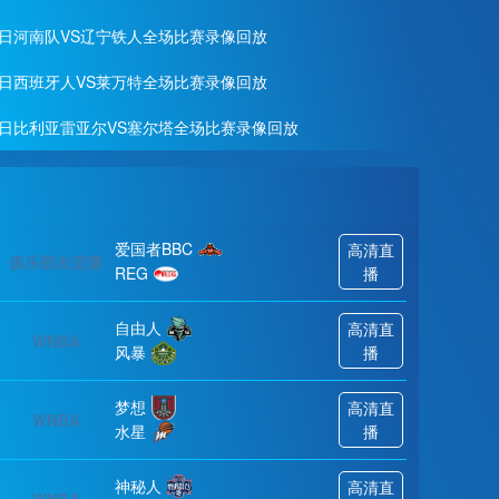
月01日河南队VS辽宁铁人全场比赛录像回放
月28日西班牙人VS莱万特全场比赛录像回放
月27日比利亚雷亚尔VS塞尔塔全场比赛录像回放
爱国者BBC
高清直
俱乐部友谊赛
REG
播
自由人
高清直
WNBA
风暴
播
梦想
高清直
WNBA
水星
播
神秘人
高清直