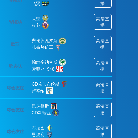
WNBA
飞翼
播
天空
高清直
WNBA
火花
播
费伦茨瓦罗斯
高清直
欧联
扎布热矿工
播
帕纳辛纳科斯
高清直
欧协联
索菲亚1948
播
CD埃加布伦斯
高清直
球会友谊
卢辛纳
播
巴达祖斯
高清直
球会友谊
CD科瑞亚
播
布拉图
高清直
球会友谊
恩波利
播