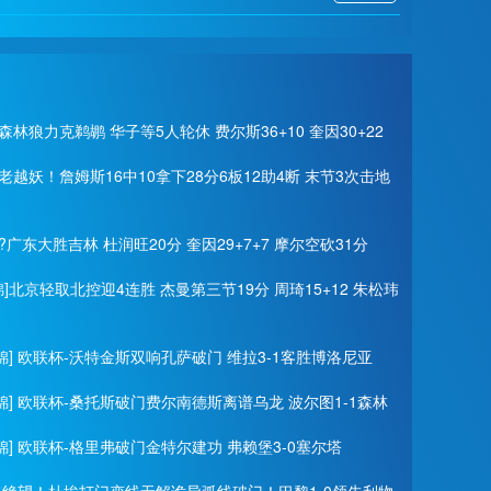
森林狼力克鹈鹕 华子等5人轮休 费尔斯36+10 奎因30+22
老越妖！詹姆斯16中10拿下28分6板12助4断 末节3次击地
?广东大胜吉林 杜润旺20分 奎因29+7+7 摩尔空砍31分
锦]北京轻取北控迎4连胜 杰曼第三节19分 周琦15+12 朱松玮
锦] 欧联杯-沃特金斯双响孔萨破门 维拉3-1客胜博洛尼亚
锦] 欧联杯-桑托斯破门费尔南德斯离谱乌龙 波尔图1-1森林
锦] 欧联杯-格里弗破门金特尔建功 弗赖堡3-0塞尔塔