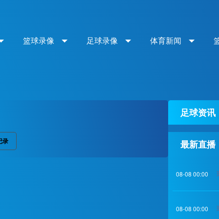
篮球录像
足球录像
体育新闻
足球资讯
记录
最新直播
08-08 00:00
08-08 00:00