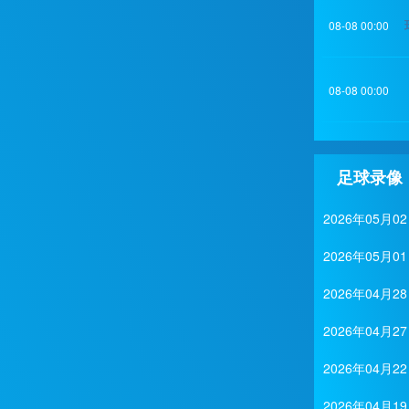
08-08 00:00
08-08 00:00
足球录像
2026年05
2026年05
2026年04
2026年04
2026年04
2026年04