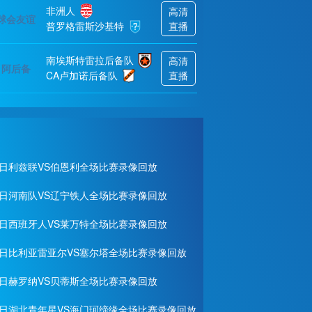
非洲人
高清
球会友谊
普罗格雷斯沙基特
直播
南埃斯特雷拉后备队
高清
阿后备
CA卢加诺后备队
直播
月02日利兹联VS伯恩利全场比赛录像回放
月01日河南队VS辽宁铁人全场比赛录像回放
月28日西班牙人VS莱万特全场比赛录像回放
月27日比利亚雷亚尔VS塞尔塔全场比赛录像回放
月22日赫罗纳VS贝蒂斯全场比赛录像回放
月19日湖北青年星VS海门珂缔缘全场比赛录像回放