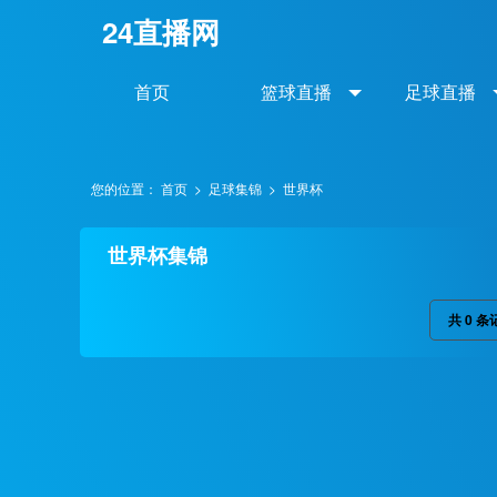
24直播网
首页
篮球直播
足球直播
您的位置：
首页
>
足球集锦
>
世界杯
世界杯集锦
共
0
条